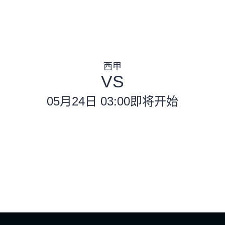
西甲
VS
05月24日 03:00
即将开始