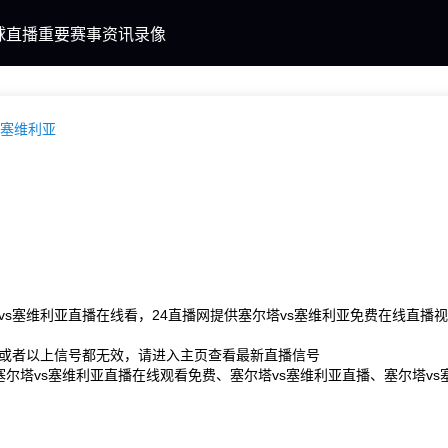
球直播
重要赛事
资讯
录像
S塞维利亚
vs塞维利亚直播在线看，24直播网提供塞尔塔vs塞维利亚免费在线直
或者以上信号都无效，请进入主页查看最新直播信号
：塞尔塔vs塞维利亚直播在线观看免费、塞尔塔vs塞维利亚直播、塞尔塔v