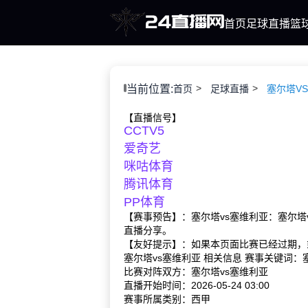
首页
足球直播
篮
当前位置:
首页
足球直播
塞尔塔V
【直播信号】
CCTV5
爱奇艺
咪咕体育
腾讯体育
PP体育
【赛事预告】：塞尔塔vs塞维利亚：塞尔塔
直播分享。
【友好提示】：如果本页面比赛已经过期，
塞尔塔vs塞维利亚 相关信息 赛事关键词
比赛对阵双方：塞尔塔vs塞维利亚
直播开始时间：2026-05-24 03:00
赛事所属类别：西甲